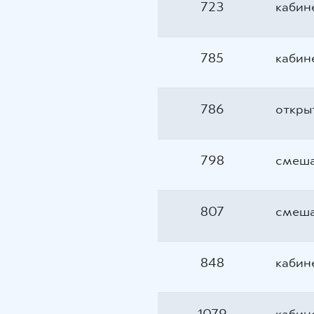
723
кабин
785
кабин
786
откры
798
смеш
807
смеш
848
кабин