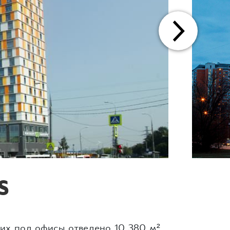
S
них под офисы отведено 10 380 м²,