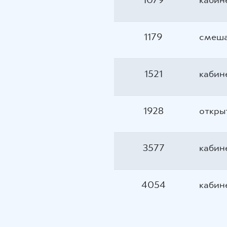
1079
кабин
1179
смеш
1521
кабин
1928
откры
3577
кабин
4054
кабин