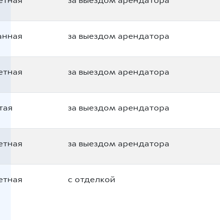
етная
за выездом арендатора
анная
за выездом арендатора
етная
за выездом арендатора
тая
за выездом арендатора
етная
за выездом арендатора
етная
с отделкой