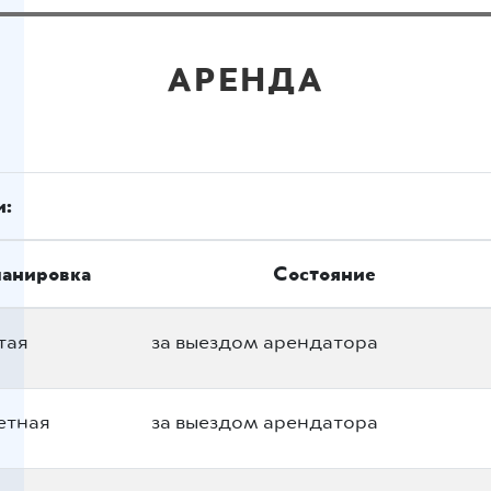
АРЕНДА
:
анировка
Состояние
тая
за выездом арендатора
етная
за выездом арендатора