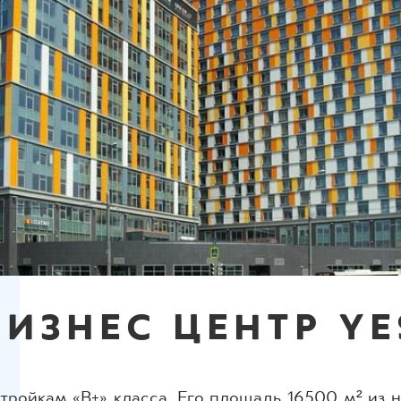
БИЗНЕС ЦЕНТР YE
тройкам «В+» класса. Его площадь 16500 м² из 